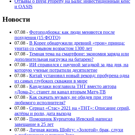
Отзывы о Breig Property на Бали: инвестиционный кейс
и OASIS
Новости
07.08
-
Фотоподборка: как люди меняются после
похудения (15 ФОТО)
07.08
-
В Корее обнаружили древний «трон» принца:
унитаз со смывом возрастом 1300 лет
07.08
-
Темная тема на смартфоне: экономия заряда или
дополнительная нагрузка на батарею?
07.08
-
ИИ справился с научной загадкой за два дня, на
которую ученые потратили десятилетие
07.08
-
Китай установил новый рекорд: пробурена одна
из самых глубоких скважин в мире
07.08
-
Канделаки возглавила ТНТ вместо автора
«Дома-2»: станет ли канал вторым Матч-ТВ
07.08
-
Как скачать музыку, не обидев при этом
любимого исполнителя?
07.08
-
Сериал «Стас» 2021 на «ТНТ»: Описание серий,
актёры и роли, дата выхода
07.08
-
Помощник Курпатова Иевский написал
завещание в 25 лет
07.08
-
Личная жизнь Шойгу: «Золотой» брак, слухи