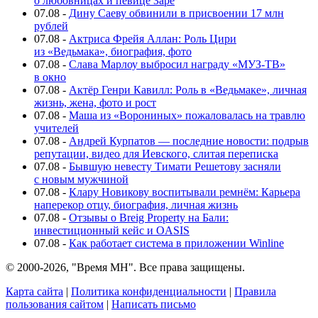
о любовницах и певице Заре
07.08
-
Дину Саеву обвинили в присвоении 17 млн
рублей
07.08
-
Актриса Фрейя Аллан: Роль Цири
из «Ведьмака», биография, фото
07.08
-
Слава Марлоу выбросил награду «МУЗ-ТВ»
в окно
07.08
-
Актёр Генри Кавилл: Роль в «Ведьмаке», личная
жизнь, жена, фото и рост
07.08
-
Маша из «Ворониных» пожаловалась на травлю
учителей
07.08
-
Андрей Курпатов — последние новости: подрыв
репутации, видео для Иевского, слитая переписка
07.08
-
Бывшую невесту Тимати Решетову засняли
с новым мужчиной
07.08
-
Клару Новикову воспитывали ремнём: Карьера
наперекор отцу, биография, личная жизнь
07.08
-
Отзывы о Breig Property на Бали:
инвестиционный кейс и OASIS
07.08
-
Как работает система в приложении Winline
© 2000-2026, "Время МН". Все права защищены.
Карта сайта
|
Политика конфиденциальности
|
Правила
пользования сайтом
|
Написать письмо