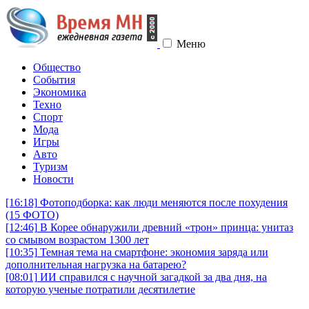
Меню
Общество
События
Экономика
Техно
Спорт
Мода
Игры
Авто
Туризм
Новости
[16:18]
Фотоподборка: как люди меняются после похудения
(15 ФОТО)
[12:46]
В Корее обнаружили древний «трон» принца: унитаз
со смывом возрастом 1300 лет
[10:35]
Темная тема на смартфоне: экономия заряда или
дополнительная нагрузка на батарею?
[08:01]
ИИ справился с научной загадкой за два дня, на
которую ученые потратили десятилетие