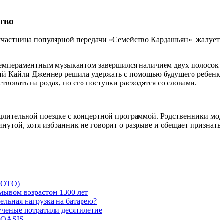
тво
участница популярной передачи «Семейство Кардашьян», жалует
емпераментным музыкантом завершился наличием двух полосок на
мий Кайли Дженнер решила удержать с помощью будущего ребен
твовать на родах, но его поступки расходятся со словами.
 длительной поездке с концертной программой. Родственники мо
инутой, хотя избранник не говорит о разрыве и обещает признать
 ФОТО)
мывом возрастом 1300 лет
ельная нагрузка на батарею?
 ученые потратили десятилетие
и OASIS