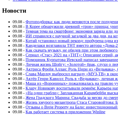
Новости
09.08
-
Фотоподборка: как люди меняются после похуден
09.08
-
В Корее обнаружили древний «трон» принца: унит
09.08
-
Темная тема на смартфоне: экономия заряда или д
09.08
-
ИИ справился с научной загадкой за два дня, на 
09.08
-
Китай установил новый рекорд: пробурена одна и
09.08
-
Канделаки возглавила ТНТ вместо автора «Дома-2
09.08
-
Как скачать музыку, не обидев при этом любимого
09.08
-
Сериал «Стас» 2021 на «ТНТ»: Описание серий, ак
09.08
-
Помощник Курпатова Иевский написал завещание 
09.08
-
Личная жизнь Шойгу: «Золотой» брак, слухи о лю
09.08
-
Актриса Фрейя Аллан: Роль Цири из «Ведьмака», 
09.08
-
Слава Марлоу выбросил награду «МУЗ-ТВ» в окн
09.08
-
Актёр Генри Кавилл: Роль в «Ведьмаке», личная жи
09.08
-
Маша из «Ворониных» пожаловалась на травлю у
09.08
-
Клару Новикову воспитывали ремнём: Карьера нап
09.08
-
«На одни грабли»: Заплаканная Карамбейби высказ
09.08
-
Жена Градского Марина: Свадьба за месяц до смер
09.08
-
Жизнь хмурого мизантропа Стаса Старовойтова: 
09.08
-
Отзывы о Breig Property на Бали: инвестиционный
09.08
-
Как работает система в приложении Winline