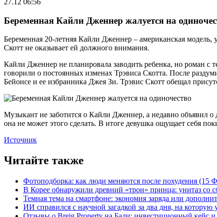
27.12 06:56
Беременная Кайли Дженнер жалуется на одиночес
Беременная 20-летняя Кайли Дженнер – американская модель, 
Скотт не оказывает ей должного внимания.
Кайли Дженнер не планировала заводить ребенка, но роман с т
говорили о постоянных изменах Трэвиса Скотта. После разду
Бейонсе и ее избранника Джея Зи. Трэвис Скотт обещал присутс
Музыкант не заботится о Кайли Дженнер, а недавно объявил о
она не может этого сделать. В итоге девушка ощущает себя пок
Источник
Читайте также
Фотоподборка: как люди меняются после похудения (15
В Корее обнаружили древний «трон» принца: унитаз со с
Темная тема на смартфоне: экономия заряда или дополнит
ИИ справился с научной загадкой за два дня, на которую
Отзывы о Breig Property на Бали: инвестиционный кейс 