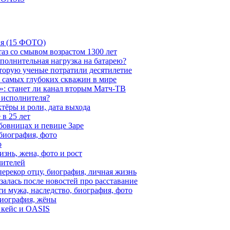
ия (15 ФОТО)
аз со смывом возрастом 1300 лет
ополнительная нагрузка на батарею?
которую ученые потратили десятилетие
з самых глубоких скважин в мире
»: станет ли канал вторым Матч-ТВ
 исполнителя?
тёры и роли, дата выхода
в 25 лет
бовницах и певице Заре
биография, фото
о
знь, жена, фото и рост
чителей
ерекор отцу, биография, личная жизнь
алась после новостей про расставание
ти мужа, наследство, биография, фото
Биография, жёны
 кейс и OASIS