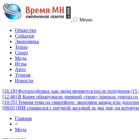
Меню
Общество
События
Экономика
Техно
Спорт
Мода
Игры
Авто
Туризм
Новости
[16:18]
Фотоподборка: как люди меняются после похудения (1
[12:46]
В Корее обнаружили древний «трон» принца: унитаз со 
[10:35]
Темная тема на смартфоне: экономия заряда или дополни
[08:01]
ИИ справился с научной загадкой за два дня, на котору
Главная
>
Мода