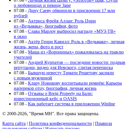
07.08
-
Личная жизнь Шойгу: «Золотой» брак, слухи
о любовницах и певице Заре
07.08
-
Дину Саеву обвинили в присвоении 17 млн
рублей
07.08
-
Актриса Фрейя Аллан: Роль Цири
из «Ведьмака», биография, фото
07.08
-
Слава Марлоу выбросил награду «МУЗ-ТВ»
в окно
07.08
-
Актёр Генри Кавилл: Роль в «Ведьмаке», личная
жизнь, жена, фото и рост
07.08
-
Маша из «Ворониных» пожаловалась на травлю
учителей
07.08
-
Андрей Курпатов — последние новости: подрыв
репутации, видео для Иевского, слитая переписка
07.08
-
Бывшую невесту Тимати Решетову засняли
с новым мужчиной
07.08
-
Клару Новикову воспитывали ремнём: Карьера
наперекор отцу, биография, личная жизнь
07.08
-
Отзывы о Breig Property на Бали:
инвестиционный кейс и OASIS
07.08
-
Как работает система в приложении Winline
© 2000-2026, "Время МН". Все права защищены.
Карта сайта
|
Политика конфиденциальности
|
Правила
пользования сайтом
|
Написать письмо