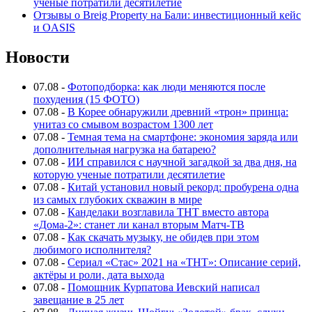
ученые потратили десятилетие
Отзывы о Breig Property на Бали: инвестиционный кейс
и OASIS
Новости
07.08
-
Фотоподборка: как люди меняются после
похудения (15 ФОТО)
07.08
-
В Корее обнаружили древний «трон» принца:
унитаз со смывом возрастом 1300 лет
07.08
-
Темная тема на смартфоне: экономия заряда или
дополнительная нагрузка на батарею?
07.08
-
ИИ справился с научной загадкой за два дня, на
которую ученые потратили десятилетие
07.08
-
Китай установил новый рекорд: пробурена одна
из самых глубоких скважин в мире
07.08
-
Канделаки возглавила ТНТ вместо автора
«Дома-2»: станет ли канал вторым Матч-ТВ
07.08
-
Как скачать музыку, не обидев при этом
любимого исполнителя?
07.08
-
Сериал «Стас» 2021 на «ТНТ»: Описание серий,
актёры и роли, дата выхода
07.08
-
Помощник Курпатова Иевский написал
завещание в 25 лет