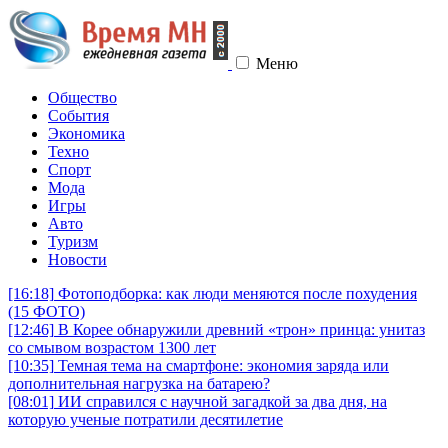
Меню
Общество
События
Экономика
Техно
Спорт
Мода
Игры
Авто
Туризм
Новости
[16:18]
Фотоподборка: как люди меняются после похудения
(15 ФОТО)
[12:46]
В Корее обнаружили древний «трон» принца: унитаз
со смывом возрастом 1300 лет
[10:35]
Темная тема на смартфоне: экономия заряда или
дополнительная нагрузка на батарею?
[08:01]
ИИ справился с научной загадкой за два дня, на
которую ученые потратили десятилетие