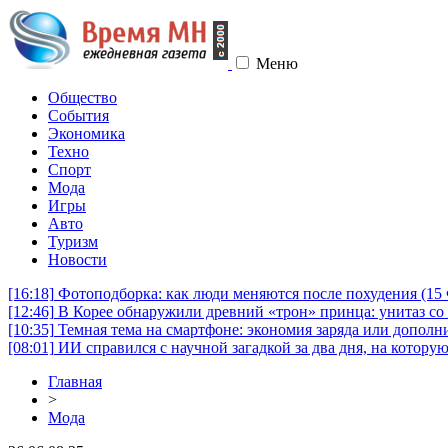
Меню
Общество
События
Экономика
Техно
Спорт
Мода
Игры
Авто
Туризм
Новости
[16:18]
Фотоподборка: как люди меняются после похудения (1
[12:46]
В Корее обнаружили древний «трон» принца: унитаз со 
[10:35]
Темная тема на смартфоне: экономия заряда или дополни
[08:01]
ИИ справился с научной загадкой за два дня, на котору
Главная
>
Мода