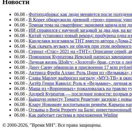
Новости
06.08
-
Фотоподборка: как люди меняются после похуден
06.08
-
В Корее обнаружили древний «трон» принца: унит
06.08
-
Темная тема на смартфоне: экономия заряда или д
06.08
-
ИИ справился с научной загадкой за два дня, на 
06.08
-
Китай установил новый рекорд: пробурена одна и
06.08
-
Канделаки возглавила ТНТ вместо автора «Дома-2
06.08
-
Как скачать музыку, не обидев при этом любимого
06.08
-
Сериал «Стас» 2021 на «ТНТ»: Описание серий, ак
06.08
-
Помощник Курпатова Иевский написал завещание 
06.08
-
Личная жизнь Шойгу: «Золотой» брак, слухи о лю
06.08
-
Дину Саеву обвинили в присвоении 17 млн рубле
06.08
-
Актриса Фрейя Аллан: Роль Цири из «Ведьмака», 
06.08
-
Слава Марлоу выбросил награду «МУЗ-ТВ» в окн
06.08
-
Актёр Генри Кавилл: Роль в «Ведьмаке», личная жи
06.08
-
Маша из «Ворониных» пожаловалась на травлю у
06.08
-
Андрей Курпатов — последние новости: подрыв ре
06.08
-
Бывшую невесту Тимати Решетову засняли с нов
06.08
-
Клару Новикову воспитывали ремнём: Карьера нап
06.08
-
Отзывы о Breig Property на Бали: инвестиционный
06.08
-
Как работает система в приложении Winline
© 2000-2026, "Время МН". Все права защищены.