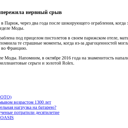
 пережила нервный срыв
в Париж, через два года после шокирующего ограбления, когда 
Неделе Моды.
раблена под прицелом пистолетов в своем парижском отеле, мать
спомнила те страшные моменты, когда из-за драгоценностей могл
ь во Францию.
ле Моды. Напомним, в октябре 2016 года на знаменитость напал
риллиантовые серьги и золотой Rolex.
 ФОТО)
мывом возрастом 1300 лет
ельная нагрузка на батарею?
 ученые потратили десятилетие
и OASIS