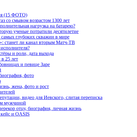
ия (15 ФОТО)
аз со смывом возрастом 1300 лет
ополнительная нагрузка на батарею?
которую ученые потратили десятилетие
з самых глубоких скважин в мире
»: станет ли канал вторым Матч-ТВ
 исполнителя?
тёры и роли, дата выхода
в 25 лет
бовницах и певице Заре
й
биография, фото
о
знь, жена, фото и рост
чителей
путации, видео для Иевского, слитая переписка
ым мужчиной
ерекор отцу, биография, личная жизнь
 кейс и OASIS