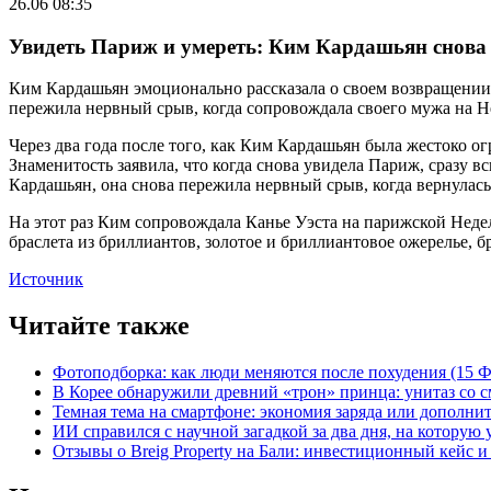
26.06 08:35
Увидеть Париж и умереть: Ким Кардашьян снова
Ким Кардашьян эмоционально рассказала о своем возвращении 
пережила нервный срыв, когда сопровождала своего мужа на 
Через два года после того, как Ким Кардашьян была жестоко ог
Знаменитость заявила, что когда снова увидела Париж, сразу в
Кардашьян, она снова пережила нервный срыв, когда вернулас
На этот раз Ким сопровождала Канье Уэста на парижской Неде
браслета из бриллиантов, золотое и бриллиантовое ожерелье, б
Источник
Читайте также
Фотоподборка: как люди меняются после похудения (15
В Корее обнаружили древний «трон» принца: унитаз со с
Темная тема на смартфоне: экономия заряда или дополнит
ИИ справился с научной загадкой за два дня, на которую
Отзывы о Breig Property на Бали: инвестиционный кейс 