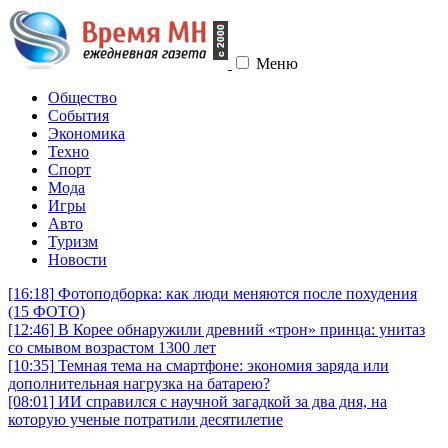
Меню
Общество
События
Экономика
Техно
Спорт
Мода
Игры
Авто
Туризм
Новости
[16:18]
Фотоподборка: как люди меняются после похудения
(15 ФОТО)
[12:46]
В Корее обнаружили древний «трон» принца: унитаз
со смывом возрастом 1300 лет
[10:35]
Темная тема на смартфоне: экономия заряда или
дополнительная нагрузка на батарею?
[08:01]
ИИ справился с научной загадкой за два дня, на
которую ученые потратили десятилетие