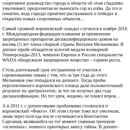
спортивное руководство города и области об этом стыдливо
умалчивает, предпочитая не выносить сор из избы. Да это и
понятно, ведь гораздо приятнее рассказывать о победах и
открытии новых спортивных объектов…
Самый громкий воронежский скандал случился в ноябре 2016
г. Международная федерация плавания за применение
запрещенных препаратов дисквалифицировала сроком на
восемь (!) лет члена сборной страны Виталия Мельникова. В
допинг-пробе обладателя золотой медали всемирной
Универсиады-2013, чемпион Европы и России специалисты
WADA обнаружили запрещенное вещество – гормон роста.
Столь длительный срок отстранения от участия в
соревнованиях связан с тем, что за три года до этого
Мельников уже попадался на допинге. Тогда пробы
перспективного воронежского пловца дали положительный
результат на эритропоэтин, за что он получил два года
дисквалификации. Но тот урок, видимо, не пошел впрок…
А в 2011 г. с допинговыми проблемами столкнулся и
воронежский «Факел». Об этом случае тоже все умолчали,
лишь через полгода после случившегося Константин
Сарсания, являвшийся на тот момент главным тренером
«огненных», немного приоткрыл завесу тайны. В допинг-