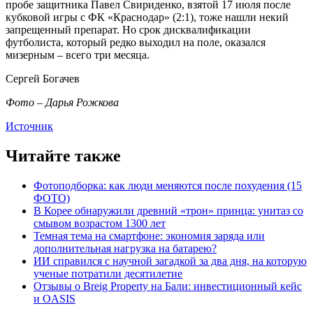
пробе защитника Павел Свириденко, взятой 17 июля после
кубковой игры с ФК «Краснодар» (2:1), тоже нашли некий
запрещенный препарат. Но срок дисквалификации
футболиста, который редко выходил на поле, оказался
мизерным – всего три месяца.
Сергей Богачев
Фото – Дарья Рожкова
Источник
Читайте также
Фотоподборка: как люди меняются после похудения (15
ФОТО)
В Корее обнаружили древний «трон» принца: унитаз со
смывом возрастом 1300 лет
Темная тема на смартфоне: экономия заряда или
дополнительная нагрузка на батарею?
ИИ справился с научной загадкой за два дня, на которую
ученые потратили десятилетие
Отзывы о Breig Property на Бали: инвестиционный кейс
и OASIS