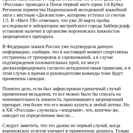
«Россошь» проводил в Пензе первый матч серии 1/4 Кубка
Регионов первенства Национальной молодежной хоккейной
лиги с местным «Дизелистом», которому уступил со счетом
1:5. В «Матч ТВ» отмечают, что уже 20 марта пробы
исследовали в лаборатории австрийского города Зайберсдорф,
установив наличие в организме воронежских хоккеистов
запрещенного препарата.
В Федерации хоккея России уже подтвердила данную
информацию, сообщив, что в настоящий момент спортсмены
отстранены от тренировок и соревнований, а в случае
подтверждения положительных проб, их могут
дисквалифицировать согласно антидопинговым правилам, и в
этом случае к врачам и руководителям команды тоже будут
применены санкции.
Понятно дело, если был зафиксирован единичный случай
применения мельдония, то все можно было бы списать на
невнимательность хоккеиста, принимавшего запрещенный
препарат, тем более что его можно купить в любой аптеке. Но
в ХК «Россошь» случилась «эпидемия», что, конечно же,
наводит на определенные мысли…
Следует заметить, что это далеко не первый случай, когда
воронежских атлетов уличают в применении допинга. Только