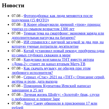
Новости
07.08
-
Фотоподборка: как люди меняются после
похудения (15 ФОТО)
07.08
-
В Корее обнаружили древний «трон» принца:
унитаз со смывом возрастом 1300 лет
07.08
-
Темная тема на смартфоне: экономия заряда или
дополнительная нагрузка на батарею?
07.08
-
ИИ справился с научной загадкой за два дня, на
которую ученые потратили десятилетие
07.08
-
Китай установил новый рекорд: пробурена одна
из самых глубоких скважин в мире
07.08
-
Канделаки возглавила ТНТ вместо автора
«Дома-2»: станет ли канал вторым Матч-ТВ
07.08
-
Как скачать музыку, не обидев при этом
любимого исполнителя?
07.08
-
Сериал «Стас» 2021 на «ТНТ»: Описание серий,
актёры и роли, дата выхода
07.08
-
Помощник Курпатова Иевский написал
завещание в 25 лет
07.08
-
Личная жизнь Шойгу: «Золотой» брак, слухи
о любовницах и певице Заре
07.08
-
Дину Саеву обвинили в присвоении 17 млн
рублей