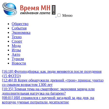
Меню
Общество
События
Экономика
Техно
Спорт
Мода
Игры
Авто
Туризм
Новости
[16:18]
Фотоподборка: как люди меняются после похудения
(15 ФОТО)
[12:46]
В Корее обнаружили древний «трон» принца: унитаз
со смывом возрастом 1300 лет
[10:35]
Темная тема на смартфоне: экономия заряда или
дополнительная нагрузка на батарею?
[08:01]
ИИ справился с научной загадкой за два дня, на
которую ученые потратили десятилетие