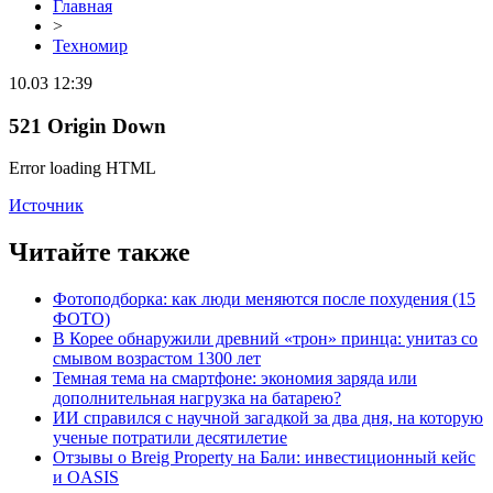
Главная
>
Техномир
10.03 12:39
521 Origin Down
Error loading HTML
Источник
Читайте также
Фотоподборка: как люди меняются после похудения (15
ФОТО)
В Корее обнаружили древний «трон» принца: унитаз со
смывом возрастом 1300 лет
Темная тема на смартфоне: экономия заряда или
дополнительная нагрузка на батарею?
ИИ справился с научной загадкой за два дня, на которую
ученые потратили десятилетие
Отзывы о Breig Property на Бали: инвестиционный кейс
и OASIS