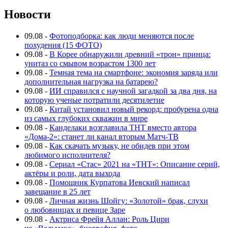
Новости
09.08
-
Фотоподборка: как люди меняются после
похудения (15 ФОТО)
09.08
-
В Корее обнаружили древний «трон» принца:
унитаз со смывом возрастом 1300 лет
09.08
-
Темная тема на смартфоне: экономия заряда или
дополнительная нагрузка на батарею?
09.08
-
ИИ справился с научной загадкой за два дня, на
которую ученые потратили десятилетие
09.08
-
Китай установил новый рекорд: пробурена одна
из самых глубоких скважин в мире
09.08
-
Канделаки возглавила ТНТ вместо автора
«Дома-2»: станет ли канал вторым Матч-ТВ
09.08
-
Как скачать музыку, не обидев при этом
любимого исполнителя?
09.08
-
Сериал «Стас» 2021 на «ТНТ»: Описание серий,
актёры и роли, дата выхода
09.08
-
Помощник Курпатова Иевский написал
завещание в 25 лет
09.08
-
Личная жизнь Шойгу: «Золотой» брак, слухи
о любовницах и певице Заре
09.08
-
Актриса Фрейя Аллан: Роль Цири