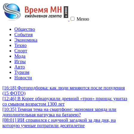
Меню
Общество
События
Экономика
Техно
Спорт
Мода
Игры
Авто
Туризм
Новости
[16:18]
Фотоподборка: как люди меняются после похудения
(15 ФОТО)
[12:46]
В Корее обнаружили древний «трон» принца: унитаз
со смывом возрастом 1300 лет
[10:35]
Темная тема на смартфоне: экономия заряда или
дополнительная нагрузка на батарею?
[08:01]
ИИ справился с научной загадкой за два дня, на
которую ученые потратили десятилетие