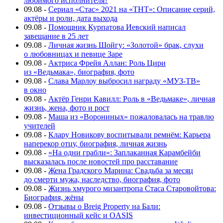
любимого исполнителя?
09.08
-
Сериал «Стас» 2021 на «ТНТ»: Описание серий,
актёры и роли, дата выхода
09.08
-
Помощник Курпатова Иевский написал
завещание в 25 лет
09.08
-
Личная жизнь Шойгу: «Золотой» брак, слухи
о любовницах и певице Заре
09.08
-
Актриса Фрейя Аллан: Роль Цири
из «Ведьмака», биография, фото
09.08
-
Слава Марлоу выбросил награду «МУЗ-ТВ»
в окно
09.08
-
Актёр Генри Кавилл: Роль в «Ведьмаке», личная
жизнь, жена, фото и рост
09.08
-
Маша из «Ворониных» пожаловалась на травлю
учителей
09.08
-
Клару Новикову воспитывали ремнём: Карьера
наперекор отцу, биография, личная жизнь
09.08
-
«На одни грабли»: Заплаканная Карамбейби
высказалась после новостей про расставание
09.08
-
Жена Градского Марина: Свадьба за месяц
до смерти мужа, наследство, биография, фото
09.08
-
Жизнь хмурого мизантропа Стаса Старовойтова:
Биография, жёны
09.08
-
Отзывы о Breig Property на Бали:
инвестиционный кейс и OASIS