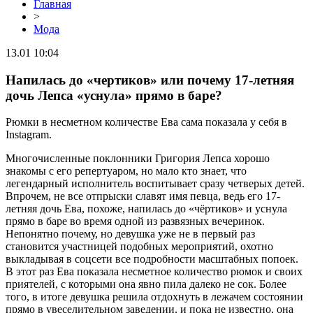
Главная
>
Мода
13.01 10:04
Напилась до «чертиков» или почему 17-летняя
дочь Лепса «уснула» прямо в баре?
Рюмки в несметном количестве Ева сама показала у себя в
Instagram.
Многочисленные поклонники Григория Лепса хорошо
знакомы с его репертуаром, но мало кто знает, что
легендарный исполнитель воспитывает сразу четверых детей.
Впрочем, не все отпрыски славят имя певца, ведь его 17-
летняя дочь Ева, похоже, напилась до «чёртиков» и уснула
прямо в баре во время одной из развязных вечеринок.
Непонятно почему, но девушка уже не в первый раз
становится участницей подобных мероприятий, охотно
выкладывая в соцсети все подробности масштабных попоек.
В этот раз Ева показала несметное количество рюмок и своих
приятелей, с которыми она явно пила далеко не сок. Более
того, в итоге девушка решила отдохнуть в лежачем состоянии
прямо в увеселительном заведении, и пока не известно, она