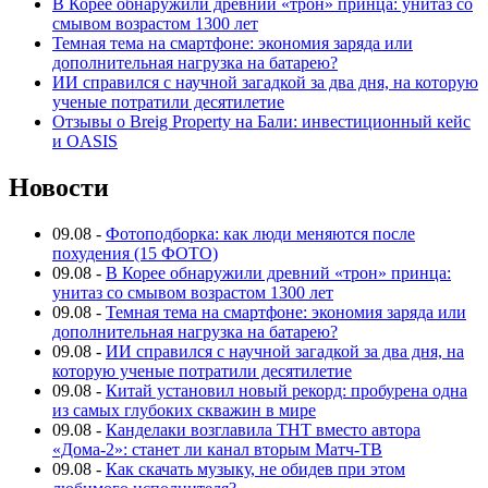
В Корее обнаружили древний «трон» принца: унитаз со
смывом возрастом 1300 лет
Темная тема на смартфоне: экономия заряда или
дополнительная нагрузка на батарею?
ИИ справился с научной загадкой за два дня, на которую
ученые потратили десятилетие
Отзывы о Breig Property на Бали: инвестиционный кейс
и OASIS
Новости
09.08
-
Фотоподборка: как люди меняются после
похудения (15 ФОТО)
09.08
-
В Корее обнаружили древний «трон» принца:
унитаз со смывом возрастом 1300 лет
09.08
-
Темная тема на смартфоне: экономия заряда или
дополнительная нагрузка на батарею?
09.08
-
ИИ справился с научной загадкой за два дня, на
которую ученые потратили десятилетие
09.08
-
Китай установил новый рекорд: пробурена одна
из самых глубоких скважин в мире
09.08
-
Канделаки возглавила ТНТ вместо автора
«Дома-2»: станет ли канал вторым Матч-ТВ
09.08
-
Как скачать музыку, не обидев при этом